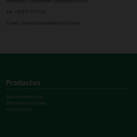
Interesse? Contacteer Sjoerd Broos via:
Tel: +31 6 51 11 47 22
Email: sjoerd.broos@lumiforte.com
Producten
Sportveldbelijning
Belijningsmachines
Accessoires