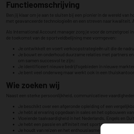
Functieomschrijving
Ben jij klaar om je aan te sluiten bij een pionier in de wereld
met geavanceerde technologieën en een streven naar kwaliteit. Als 
Als International Account manager zorg je voor de omzetgroei in
de toekomst van de sportveldbelijning mee vormgeven:
Je ontwikkelt en voert verkoopstrategieën uit die de nadru
Je bouwt en onderhoud duurzame relaties met partners en 
om samen succesvol te zijn;
Je identificeert nieuwe bedrijfsgebieden in nieuwe markt
Je bent veel onderweg maar werkt ook in een thuiskantoorom
Wie zoeken wij
Naast een sterke persoonlijkheid, communicatieve vaardigheden
Je beschikt over een afgeronde opleiding of een vergelijkb
Je hebt al ervaring opgedaan in sales en het opbouwen v
Vloeiende taalvaardigheid in het Nederlands, Engels en Dui
Je hebt een passie en affiniteit met sport;
Je houdt van reizen en het enthousiasme om nieuwe contac