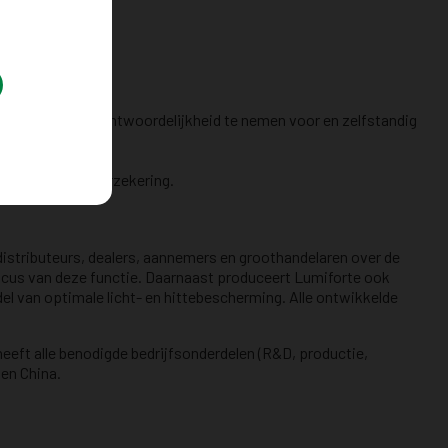
 gebruikt).
rijheid om de verantwoordelijkheid te nemen voor en zelfstandig
ng voor de zorgverzekering.
istributeurs, dealers, aannemers en groothandelaren over de
 focus van deze functie. Daarnaast produceert Lumiforte ook
el van optimale licht- en hittebescherming. Alle ontwikkelde
eeft alle benodigde bedrijfsonderdelen (R&D, productie,
 en China.