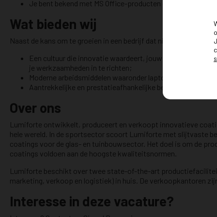
Je bent bekend met MS Office-producten en bent al bekend
Wat bieden wij
W
o
Naast de kans om te groeien in een bedrijf dat nieuwe normen ze
J
c
Een cultuur die innovatie waardeert, jouw vaardigheden en
s
je werkzaamheden in te richten;
Moderne arbeidsmiddelen waaronder laptop, mobiele telef
Aantrekkelijke en prestatieafhankelijke beloning inclusief
Over ons
Lumiforte ontwikkelt, produceert en verkoopt innovatieve coatin
hele wereld. In de sportsector scoort Lumiforte met slijtvaste b
coatings voor de glas- en tuinbouwsector. Het doel is om de pro
coatings voldoen aan de hoogste kwaliteitsnormen.
Lumiforte beschikt over twee state-of-the-art productiefacilite
marketing, verkoop en logistiek) in huis. De verkoopkantoren zij
Interesse in deze vacature?