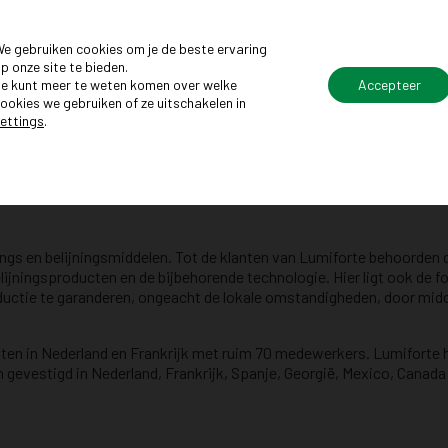
 met een CRM-systeem (binnen Lumiforte wordt hiervoor Salesforce
e gebruiken cookies om je de beste ervaring
p onze site te bieden.
t in de branche, heeft Lumiforte nog meer te bieden:
e kunt meer te weten komen over welke
Accepteer
ookies we gebruiken of ze uitschakelen in
 inzet erkent, en waar jouw ideeën gehoord worden. Hier heb je de v
ettings
.
oon, thuiskantoorapparatuur en een auto van de zaak;
 een premievrij pensioen in Nederland en een maandelijkse vergoedi
gs en belijningsmiddelen. Tot de klanten van Lumiforte behoorden d
elijningsproducten en de bijbehorende technologie. Hier ligt ook de
ductie te garanderen, ongeacht de lokale omstandigheden, door midd
iten in Nederland en Frankrijk met ruim 70 medewerkers. Lumiforte h
n gevestigd in Nederland, Frankrijk, Spanje, Georgië, Mexico, Canada