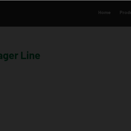
Home
Prod
ager Line