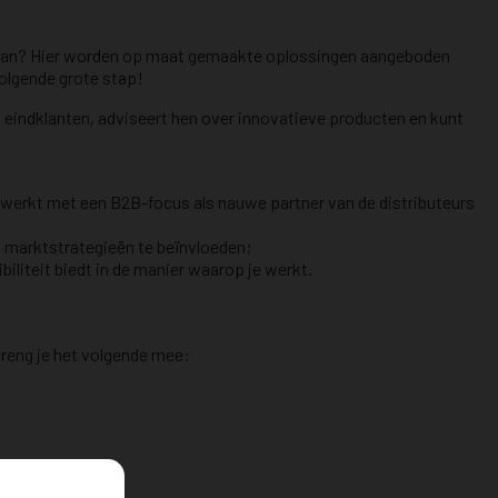
l staan? Hier worden op maat gemaakte oplossingen aangeboden
volgende grote stap!
n eindklanten, adviseert hen over innovatieve producten en kunt
werkt met een B2B-focus als nauwe partner van de distributeurs
 marktstrategieën te beïnvloeden;
iliteit biedt in de manier waarop je werkt.
reng je het volgende mee: