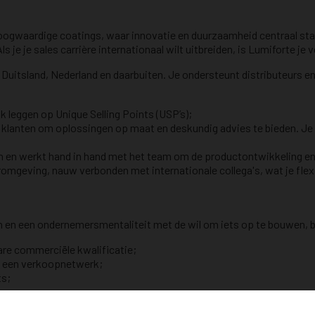
 van hoogwaardige coatings, waar innovatie en duurzaamheid centraa
je je sales carrière internationaal wilt uitbreiden, is Lumiforte je 
 Duitsland, Nederland en daarbuiten. Je ondersteunt distributeurs e
k leggen op Unique Selling Points (USP’s);
klanten om oplossingen op maat en deskundig advies te bieden. Je 
en en werkt hand in hand met het team om de productontwikkeling en
geving, nauw verbonden met internationale collega's, wat je flexib
 en een ondernemersmentaliteit met de wil om iets op te bouwen, b
are commerciële kwalificatie;
an een verkoopnetwerk;
ts;
ten en culturen te leren kennen;