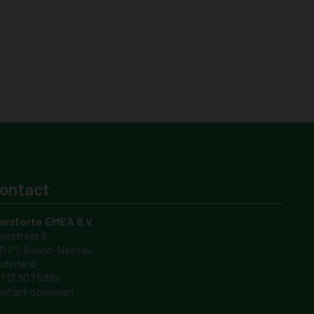
ontact
umiforte EMEA B.V.
erstraat 8
11 PS Baarle-Nassau
derland
1 13 507 5399
ontact opnemen